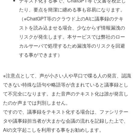
テキスト化する事で、ChatGPT等で文書を校正し
たり、要点を簡潔に纏める事も容易になります。
（※ChatGPT等のクラウド上のAIに議事録のテキ
ストを読み込ませる場合、少なからず情報漏洩の
リスクが発生します。本サービスでは弊社のロー
カルサーバで処理するため漏洩等のリスクを回避
する事ができます）
※注意点として、声が小さい人や早口で喋る人の発言、認識
できない特殊な語句や略語等が含まれていると議事録とし
て不完全になります。また音声のテキスト化は誰が発言し
たのか声までは判別しません。
ですので、議事録をテキスト化する場合は、ファシリテー
タや議事録担当者が大まかな会議の流れを記録した上で、
AIの文字起こしを利用する事をお勧めします。