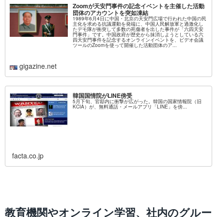
Zoomが天安門事件の記念イベントを主催した活動
団体のアカウントを突如凍結
1989年6月4日に中国・北京の天安門広場で行われた中国の民
主化を求める抗議運動を発端に、中国人民解放軍と過激化し
たデモ隊が衝突して多数の死傷者を出した事件が「六四天安
門事件」です。中国政府が歴史から抹消しようとしている六
四天安門事件を記念するオンラインイベントを、ビデオ会議
ツールのZoomを使って開催した活動団体のア...
gigazine.net
韓国国情院がLINE傍受
5月下旬、官邸内に衝撃が広がった。韓国の国家情報院（旧
KCIA）が、無料通話・メールアプリ「LINE」を傍...
facta.co.jp
教育機関やオンライン学習、社内のグルー