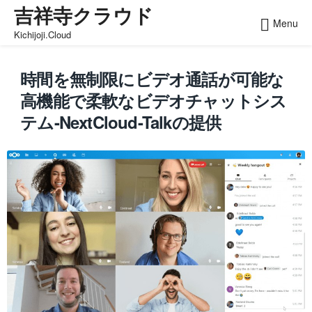
吉祥寺クラウド
Skip
Menu
to
Kichijoji.Cloud
content
時間を無制限にビデオ通話が可能な
高機能で柔軟なビデオチャットシス
テム-NextCloud-Talkの提供