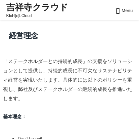
吉祥寺クラウド
Skip
Menu
to
Kichijoji.Cloud
content
経営理念
「ステークホルダーとの持続的成長」の支援をソリューシ
ョンとして提供し、持続的成長に不可欠なサステナビリテ
ィ経営を実現いたします。具体的には以下のポリシーを重
視し、弊社及びステークホルダーの継続的成長を推進いた
します。
基本理念：
Don't be evil